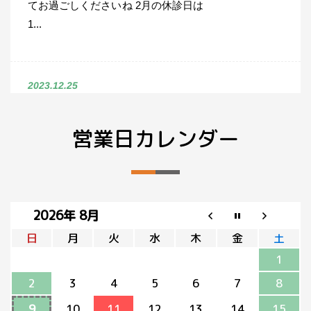
てお過ごしくださいね 2月の休診日は
1...
2023.12.25
年末年始、診療日お知ら
営業日カレンダー
せ
こんにちは！亀有駅前整骨院です。
いよいよ年の瀬が近づいてきました
ね。 年末ってなぜか忙しいですよ
2026年 8月
ね。 さて、診療日のお知らせです。
...
日
月
火
水
木
金
土
1
2
3
4
5
6
7
8
2023.12.13
9
10
11
12
13
14
15