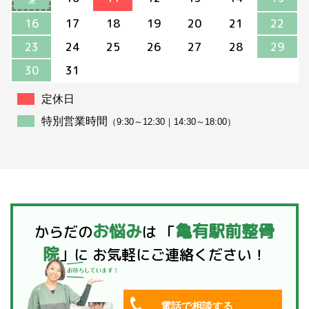
体調には注意して！
16
17
18
19
20
21
22
こんにちは、亀有駅前整骨院です 最
23
24
25
26
27
28
29
近は気候が落ち着かなくて困ります
30
31
ね 寒い時期は寒い！でいいのに 突然
暖かくなったり、夜には凍える寒さ
定休日
になっ...
特別営業時間
（9:30～12:30｜14:30～18:00）
2023.04.11
GWのお知らせ
お悩み
亀有駅前整骨
からだの
は
「
５月２・３・４・５日は休診となり
院
ます。 お間違えないようにお気を付
」に
お気軽にご連絡ください！
けください。 ...
電話で相談する