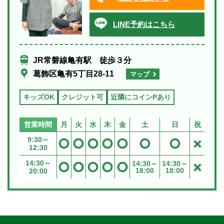
2022.10.18
LINE予約はこちら
施術同意書に署名を頂い
ております
JR常磐線亀有駅 徒歩３分
亀有駅前整骨院では患者様に安心し
葛飾区亀有5丁目28-11
マップ
て施術を受けて頂くため 施術同意書
に署名を頂いております。 スタッフ
キッズOK
クレジット可
近隣にコインPあり
が直接説明させて頂き、患者様に納
得いただいたう...
営業時間
月
火
水
木
金
土
日
祝
9:30～
12:30
14:30～
14:30～
14:30～
18:00
18:00
20:00