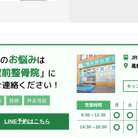
の瀬が
ですよ
お悩み
だの
は
J
葛
駅前整骨院
」に
ご連絡ください！
キッ
落ち着
 突然
痛
捻挫
外反母趾
営業時間
月
火
9:30～
12:30
LINE予約はこちら
14:30～
20:00