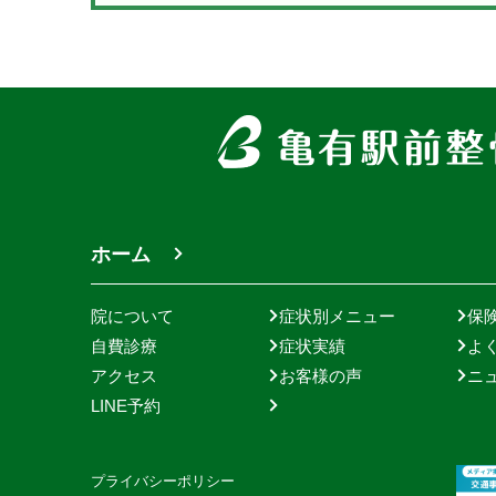
2023.04.11
GWのお知らせ
５月２・３・４・５日は休診となります。 お間
いようにお気を付けください。 ...
2022.10.18
ホーム
施術同意書に署名を頂いております
院について
症状別メニュー
保
亀有駅前整骨院では患者様に安心して施術を受
自費診療
症状実績
よ
くため 施術同意書に署名を頂いております。 ス
アクセス
お客様の声
ニ
が直接説明させて頂き、患者様に納得いただいたう.
LINE予約
プライバシーポリシー