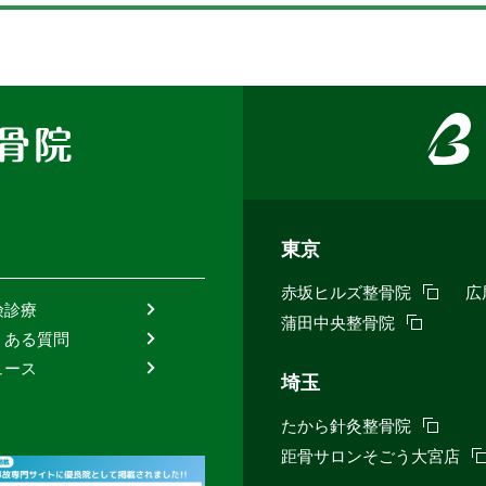
違えな
東京
赤坂ヒルズ整骨院
広
険診療
けて頂
蒲田中央整骨院
くある質問
タッフ
ュース
..
埼玉
たから針灸整骨院
距骨サロンそごう大宮店