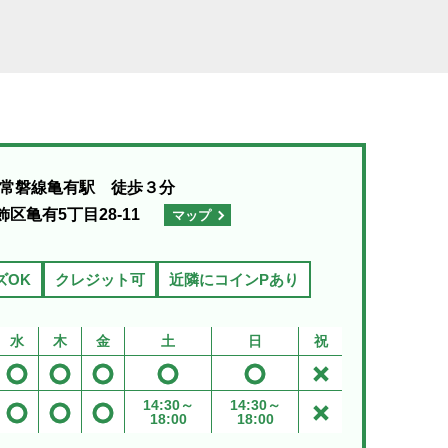
R常磐線亀有駅 徒歩３分
飾区亀有5丁目28-11
マップ
ズOK
クレジット可
近隣にコインPあり
水
木
金
土
日
祝
14:30～
14:30～
18:00
18:00