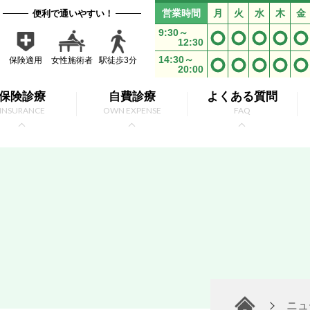
営業時間
月
火
水
木
金
便利で通いやすい！
9:30～
12:30
14:30～
保険適用
女性施術者
駅徒歩3分
20:00
保険診療
自費診療
よくある質問
INSURANCE
OWN EXPENSE
FAQ
ニュ