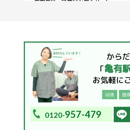
年末年始、診療日お知らせ
こんにちは！亀有駅前整骨院です。 いよいよ年
近づいてきましたね。 年末ってなぜか忙しい
ね。 さて、診療日のお知らせです。 ...
から
2023.12.13
亀有
「
体調には注意して！
お気軽に
こんにちは、亀有駅前整骨院です 最近は気候が
かなくて困りますね 寒い時期は寒い！でいいのに
頭痛
腰
暖かくなったり、夜には凍える寒さになっ...
957-479
0120-