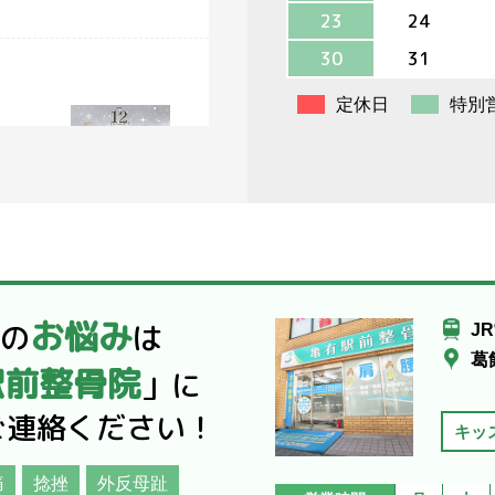
23
24
30
31
定休日
特別
の瀬が
ですよ
お悩み
だの
は
J
葛
駅前整骨院
」に
ご連絡ください！
キッ
落ち着
 突然
痛
捻挫
外反母趾