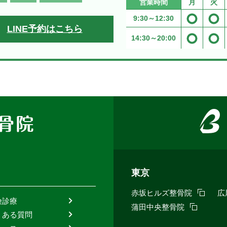
営業時間
月
火
9:30～
12:30
LINE予約はこちら
14:30～
20:00
違えな
東京
赤坂ヒルズ整骨院
広
険診療
けて頂
蒲田中央整骨院
くある質問
タッフ