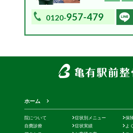
暖かくなったり、夜には凍える寒さになっ...
957-479
0120-
2023.04.11
GWのお知らせ
５月２・３・４・５日は休診となります。 お間
いようにお気を付けください。 ...
2022.10.18
ホーム
施術同意書に署名を頂いております
院について
症状別メニュー
保
亀有駅前整骨院では患者様に安心して施術を受
自費診療
症状実績
よ
くため 施術同意書に署名を頂いております。 ス