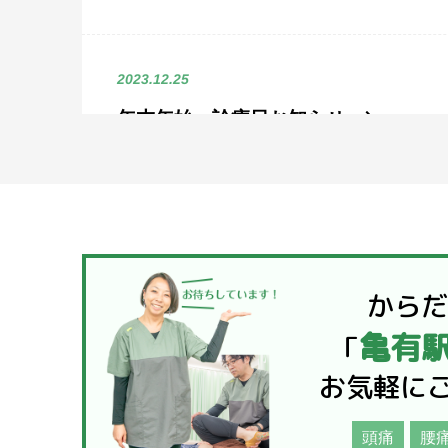
2023.12.25
年末年始、診療日お知らせ
こんにちは！亀有駅前整骨院です。 いよいよ年
近づいてきましたね。 年末ってなぜか忙しい
ね。 さて、診療日のお知らせです。 ...
から
2023.12.13
亀有
「
体調には注意して！
お気軽に
こんにちは、亀有駅前整骨院です 最近は気候が
かなくて困りますね 寒い時期は寒い！でいいのに
頭痛
腰