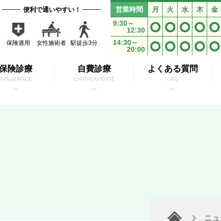
営業時間
月
火
水
木
金
便利で通いやすい！
9:30～
12:30
14:30～
保険適用
女性施術者
駅徒歩3分
20:00
保険診療
自費診療
よくある質問
INSURANCE
OWN EXPENSE
FAQ
ニュ